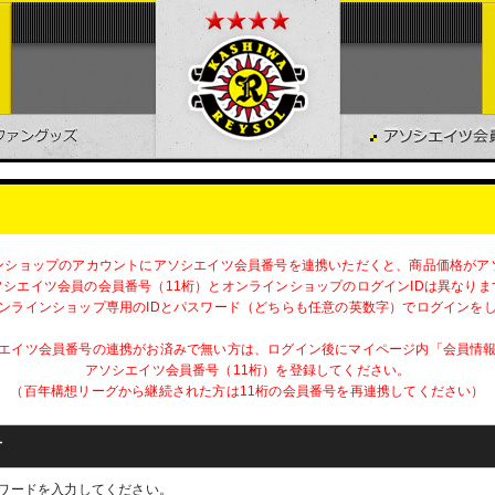
ンショップのアカウントにアソシエイツ会員番号を連携いただくと、商品価格がア
ソシエイツ会員の会員番号（11桁）とオンラインショップのログインIDは異なりま
ンラインショップ専用のIDとパスワード（どちらも任意の英数字）でログインを
エイツ会員番号の連携がお済みで無い方は、ログイン後にマイページ内「会員情
アソシエイツ会員番号（11桁）を登録してください。
（百年構想リーグから継続された方は11桁の会員番号を再連携してください）
方
スワードを入力してください。