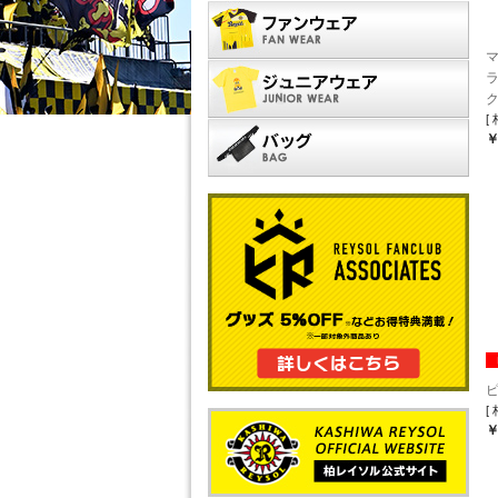
[
￥
[
￥