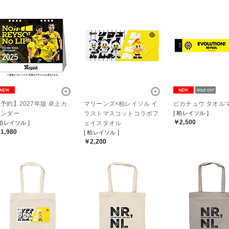
予約】2027年版 卓上カ
マリーンズ×柏レイソル イ
ピカチュウ タオル
レンダー
ラストマスコットコラボフ
[ 柏レイソル ]
￥2,500
 柏レイソル ]
ェイスタオル
1,980
[ 柏レイソル ]
￥2,200