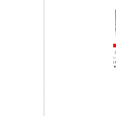
【
[
￥