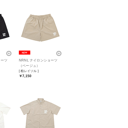
ョーツ
NRNL ナイロンショーツ
（ベージュ）
[ 柏レイソル ]
￥7,150