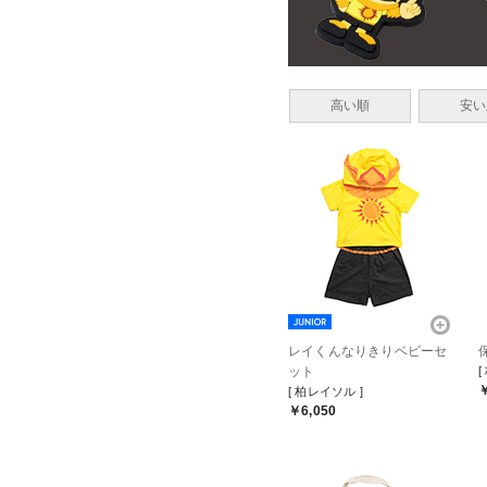
高い順
安い
レイくんなりきりベビーセ
ット
[
￥
[ 柏レイソル ]
￥6,050