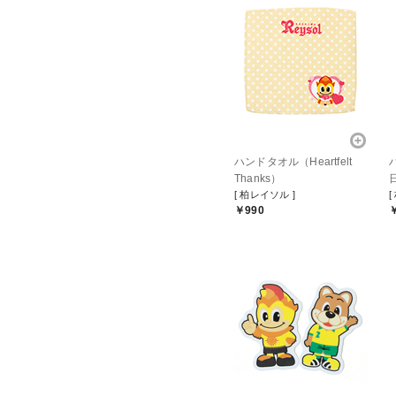
ハンドタオル（Heartfelt
Thanks）
[ 柏レイソル ]
[
￥990