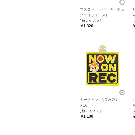
マスコットラバーキーホル
ダー（フェイス）
[ 柏レイソル ]
[
￥1,320
￥
カーサイン（NOW ON
REC）
[ 柏レイソル ]
[
￥1,100
￥