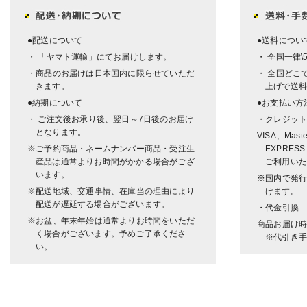
●配送について
●送料につい
・ 「ヤマト運輸」にてお届けします。
・ 全国一律\
・商品のお届けは日本国内に限らせていただ
・ 全国どこで
きます。
上げで送料
●納期について
●お支払い方
・ ご注文後お承り後、翌日～7日後のお届け
・クレジッ
となります。
VISA、Mast
※ご予約商品・ネームナンバー商品・受注生
EXPRESS
産品は通常よりお時間がかかる場合がござ
ご利用いた
います。
※国内で発
※配送地域、交通事情、在庫当の理由により
けます。
配送が遅延する場合がございます。
・代金引換
※お盆、年末年始は通常よりお時間をいただ
商品お届け
く場合がございます。予めご了承くださ
※代引き手
い。