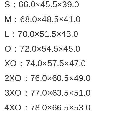
S：66.0×45.5×39.0
M：68.0×48.5×41.0
L：70.0×51.5×43.0
O：72.0×54.5×45.0
XO：74.0×57.5×47.0
2XO：76.0×60.5×49.0
3XO：77.0×63.5×51.0
4XO：78.0×66.5×53.0