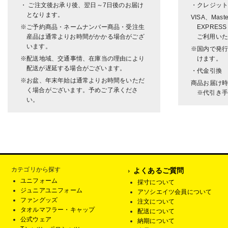
・ ご注文後お承り後、翌日～7日後のお届け
・クレジッ
となります。
VISA、Mast
※ご予約商品・ネームナンバー商品・受注生
EXPRESS
産品は通常よりお時間がかかる場合がござ
ご利用いた
います。
※国内で発
※配送地域、交通事情、在庫当の理由により
けます。
配送が遅延する場合がございます。
・代金引換
※お盆、年末年始は通常よりお時間をいただ
商品お届け
く場合がございます。予めご了承くださ
※代引き手
い。
カテゴリから探す
よくあるご質問
ユニフォーム
採寸について
ジュニアユニフォーム
アソシエイツ会員について
ファングッズ
注文について
タオルマフラー・キャップ
配送について
公式ウェア
納期について