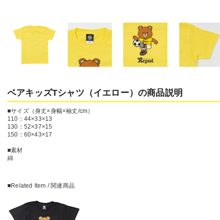
ベアキッズTシャツ（イエロー）の商品説明
■サイズ（身丈×身幅×袖丈/cm）
110：44×33×13
130：52×37×15
150：60×43×17
■素材
綿
■Related Item / 関連商品