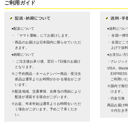
ご利用ガイド
●配送について
●送料につい
・ 「ヤマト運輸」にてお届けします。
・ 全国一律\
・商品のお届けは日本国内に限らせていただ
・ 全国どこで
きます。
上げで送料
●納期について
●お支払い方
・ ご注文後お承り後、翌日～7日後のお届け
・クレジッ
となります。
VISA、Mast
※ご予約商品・ネームナンバー商品・受注生
EXPRESS
産品は通常よりお時間がかかる場合がござ
ご利用いた
います。
※国内で発
※配送地域、交通事情、在庫当の理由により
けます。
配送が遅延する場合がございます。
・代金引換
※お盆、年末年始は通常よりお時間をいただ
商品お届け
く場合がございます。予めご了承くださ
※代引き手
い。