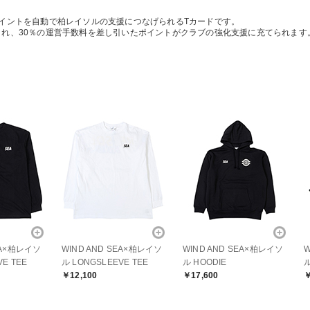
ポイントを自動で柏レイソルの支援につなげられるTカードです。
され、30％の運営手数料を差し引いたポイントがクラブの強化支援に充てられます
EA×柏レイソ
WIND AND SEA×柏レイソ
WIND AND SEA×柏レイソ
W
VE TEE
ル LONGSLEEVE TEE
ル HOODIE
ル
￥12,100
￥17,600
￥