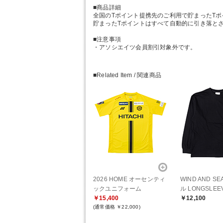
■商品詳細
全国のTポイント提携先のご利用で貯まったT
貯まったTポイントはすべて自動的に引き落と
■注意事項
・アソシエイツ会員割引対象外です。
■Related Item / 関連商品
2026 HOME オーセンティ
WIND AND S
ックユニフォーム
ル LONGSLEE
￥15,400
￥12,100
(通常価格 ￥22,000)