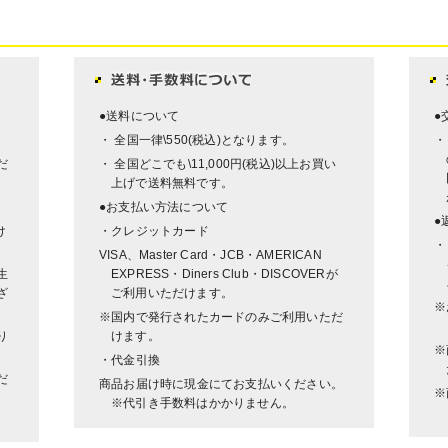
●送料について
●
・ 全国一律\550(税込)となります。
・
だ
・ 全国どこでも\11,000円(税込)以上お買い
上げで送料無料です。
●お支払い方法について
●
け
・クレジットカード
・
VISA、Master Card・JCB・AMERICAN
生
EXPRESS・Diners Club・DISCOVERが
ざ
ご利用いただけます。
※
※国内で発行されたカードのみご利用いただ
り
けます。
※
・代金引換
だ
商品お届け時に現金にてお支払いください。
※
※代引き手数料はかかりません。