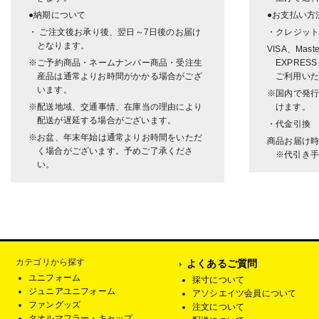
●納期について
●お支払い方
・ ご注文後お承り後、翌日～7日後のお届け
・クレジッ
となります。
VISA、Mast
※ご予約商品・ネームナンバー商品・受注生
EXPRESS
産品は通常よりお時間がかかる場合がござ
ご利用いた
います。
※国内で発
※配送地域、交通事情、在庫当の理由により
けます。
配送が遅延する場合がございます。
・代金引換
※お盆、年末年始は通常よりお時間をいただ
商品お届け
く場合がございます。予めご了承くださ
※代引き手
い。
カテゴリから探す
よくあるご質問
ユニフォーム
採寸について
ジュニアユニフォーム
アソシエイツ会員について
ファングッズ
注文について
タオルマフラー・キャップ