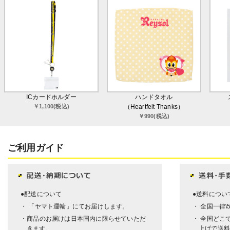
ICカードホルダー
ハンドタオル
￥1,100(税込)
（Heartfelt Thanks）
￥990(税込)
ご利用ガイド
●配送について
●送料につい
・ 「ヤマト運輸」にてお届けします。
・ 全国一律\
・商品のお届けは日本国内に限らせていただ
・ 全国どこで
きます。
上げで送料