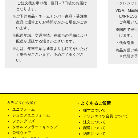
・ ご注文後お承り後、翌日～7日後のお届け
・クレジッ
となります。
VISA、Mast
※ご予約商品・ネームナンバー商品・受注生
EXPRESS
産品は通常よりお時間がかかる場合がござ
ご利用いた
います。
※国内で発
※配送地域、交通事情、在庫当の理由により
けます。
配送が遅延する場合がございます。
・代金引換
※お盆、年末年始は通常よりお時間をいただ
商品お届け
く場合がございます。予めご了承くださ
※代引き手
い。
カテゴリから探す
よくあるご質問
ユニフォーム
採寸について
ジュニアユニフォーム
アソシエイツ会員について
ファングッズ
注文について
タオルマフラー・キャップ
配送について
公式ウェア
納期について