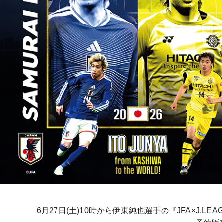
6月27日(土)10時から
伊東純也選手の
『JFA×J.LE