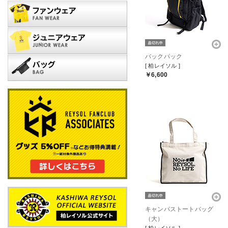
バックパック
[ 柏レイソル ]
￥6,600
キャンパストートバッグ
（大）